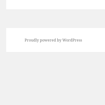
ョ
の
ン
投
稿:
Proudly powered by WordPress