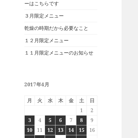
ーはこちらです
３月限定メニュー
乾燥の時期だから必要なこと
１２月限定メニュー
１１月限定メニューのお知らせ
2017年4月
月
火
水
木
金
土
日
1
2
3
4
5
6
7
8
9
10
11
12
13
14
15
16