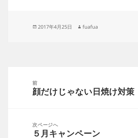
投
作
2017年4月25日
fuafua
稿
成
日:
者
投
稿
前
顔だけじゃない日焼け対策
ナ
前
ビ
の
ゲ
投
ー
稿:
次ページへ
シ
５月キャンペーン
次