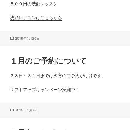
５００円の洗顔レッスン
洗顔レッスンはこちらから
投
2019年1月30日
稿
日:
１月のご予約について
２８日～３１日までは夕方のご予約が可能です。
リフトアップキャンペーン実施中！
投
2019年1月25日
稿
日: