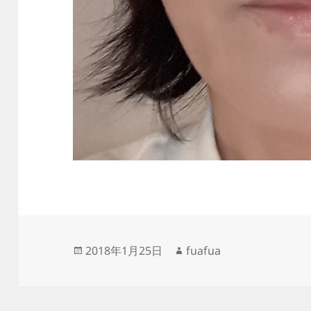
投
作
2018年1月25日
fuafua
稿
成
日:
者