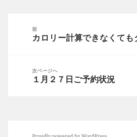
投
稿
前
カロリー計算できなくても
ナ
前
ビ
の
ゲ
投
ー
稿:
次ページへ
シ
１月２７日ご予約状況
次
ョ
の
ン
投
稿:
Proudly powered by WordPress