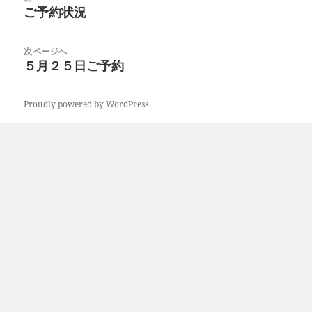
稿
ご予約状況
前
ナ
の
ビ
投
次ページへ
ゲ
稿:
５月２５日ご予約
次
ー
の
シ
投
ョ
Proudly powered by WordPress
稿:
ン