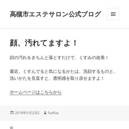
高槻市エステサロン公式ブログ
メニュ
ーとウ
ィジェ
ット
顔、汚れてますよ！
顔の汚れをきちんと落とすだけで、くすみの改善！
最近、くすんでると気になるかたは、洗顔するものと、
洗いかたを見直すと、透明感を取り戻せますよ！
ホームページはこちらから
投
作
2018年5月23日
fuafua
稿
成
日:
者
投
前