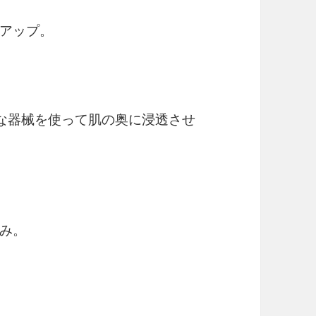
アップ。
な器械を使って肌の奥に浸透させ
み。