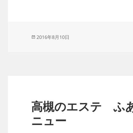
投
2016年8月10日
稿
日:
高槻のエステ ふ
ニュー