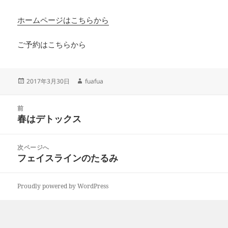
ホームページはこちらから
ご予約はこちらから
投
作
2017年3月30日
fuafua
稿
成
日:
者
投
前
稿
春はデトックス
前
ナ
の
ビ
投
次ページへ
ゲ
稿:
フェイスラインのたるみ
次
ー
の
シ
投
ョ
Proudly powered by WordPress
稿:
ン