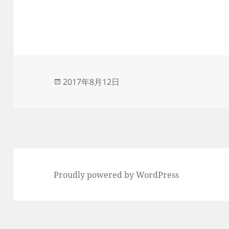
投
2017年8月12日
稿
日:
Proudly powered by WordPress