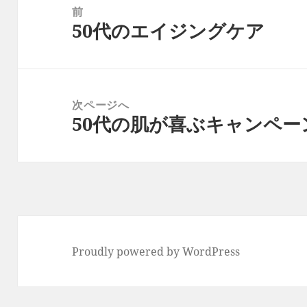
稿
前
50代のエイジングケア
ナ
前
ビ
の
ゲ
投
ー
稿:
次ページへ
シ
50代の肌が喜ぶキャンペ
次
ョ
の
ン
投
稿:
Proudly powered by WordPress