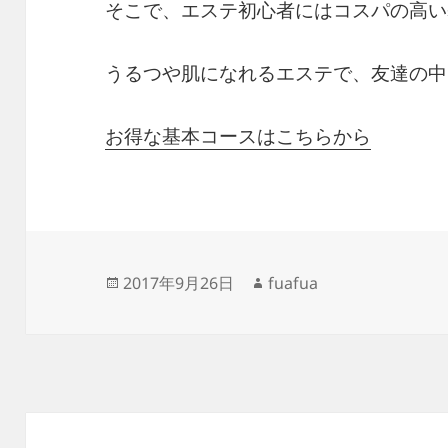
そこで、エステ初心者にはコスパの高い
うるつや肌になれるエステで、友達の中
お得な基本コースはこちらから
投
作
2017年9月26日
fuafua
稿
成
日:
者
投