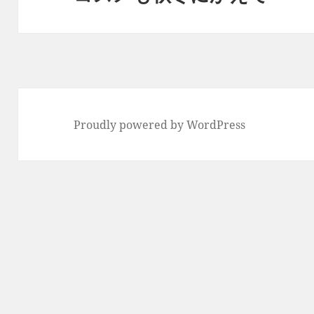
ョ
の
ン
投
稿:
Proudly powered by WordPress