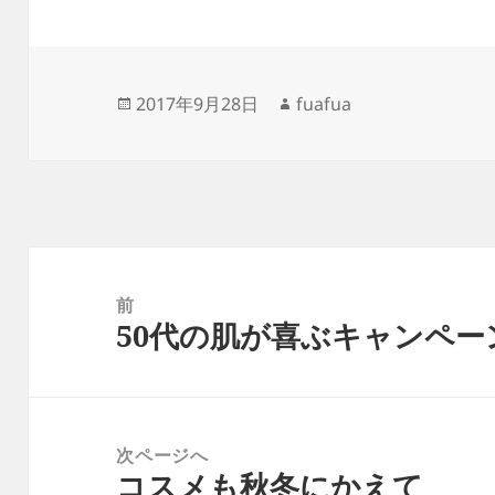
投
作
2017年9月28日
fuafua
稿
成
日:
者
投
稿
前
50代の肌が喜ぶキャンペ
ナ
前
ビ
の
ゲ
投
ー
稿:
次ページへ
シ
コスメも秋冬にかえて
次