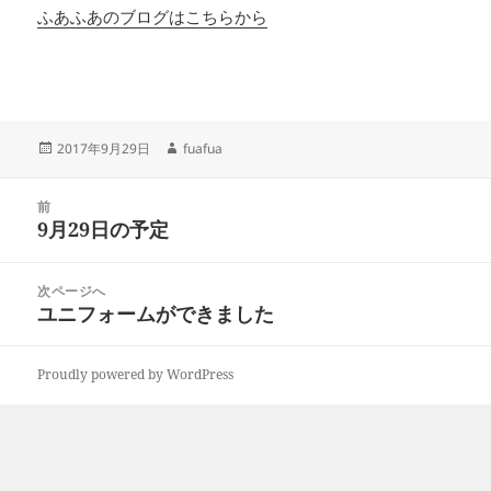
ふあふあのブログはこちらから
投
作
2017年9月29日
fuafua
稿
成
日:
者
投
前
稿
9月29日の予定
前
ナ
の
ビ
投
次ページへ
ゲ
稿:
ユニフォームができました
次
ー
の
シ
投
ョ
Proudly powered by WordPress
稿:
ン