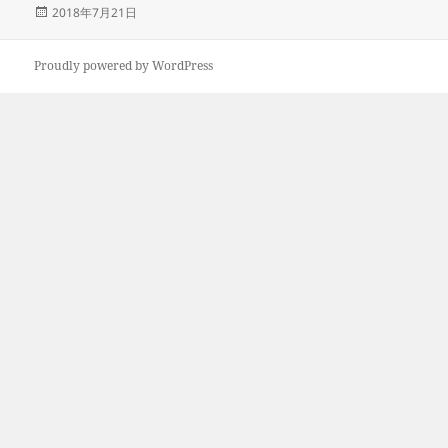
投
2018年7月21日
稿
日:
Proudly powered by WordPress