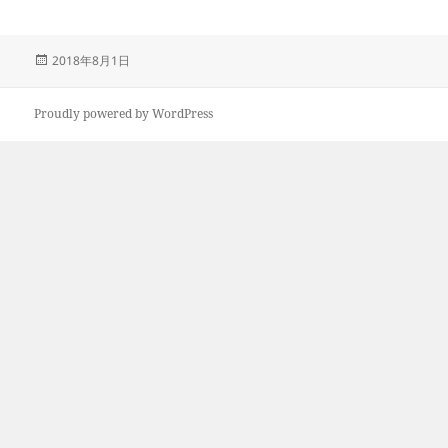
投
2018年8月1日
稿
日:
Proudly powered by WordPress