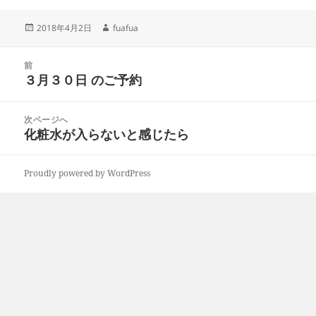
投
作
2018年4月2日
fuafua
稿
成
日:
者
投
前
稿
３月３０日 のご予約
前
ナ
の
ビ
投
次ページへ
ゲ
稿:
化粧水が入らないと感じたら
次
ー
の
シ
投
ョ
Proudly powered by WordPress
稿:
ン