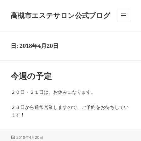
高槻市エステサロン公式ブログ
メニュ
ーとウ
ィジェ
ット
日:
2018年4月20日
今週の予定
２０日・２１日は、お休みになります。
２３日から通常営業しますので、ご予約をお待ちしてい
ます！
投
2018年4月20日