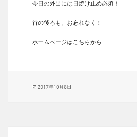
今日の外出には日焼け止め必須！
首の後ろも、お忘れなく！
ホームページはこちらから
投
2017年10月8日
稿
日: