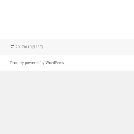
投
2017年10月23日
稿
日:
Proudly powered by WordPress