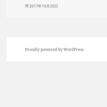
投
2017年10月20日
稿
日:
Proudly powered by WordPress