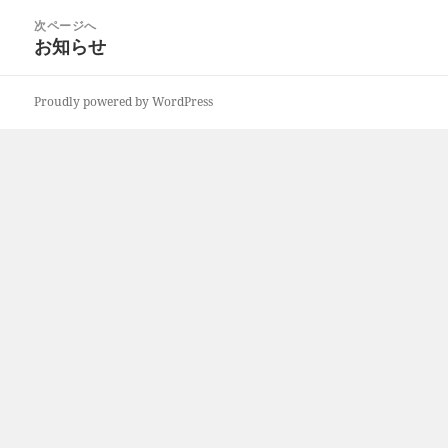
ビ
投
次ページへ
ゲ
稿:
お知らせ
次
ー
の
シ
投
ョ
Proudly powered by WordPress
稿:
ン