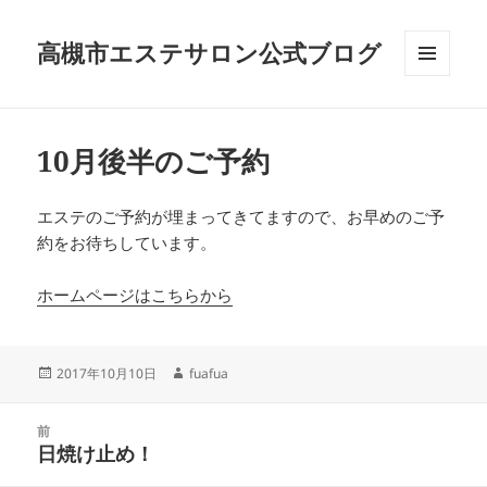
高槻市エステサロン公式ブログ
メニュ
ーとウ
ィジェ
ット
10月後半のご予約
エステのご予約が埋まってきてますので、お早めのご予
約をお待ちしています。
ホームページはこちらから
投
作
2017年10月10日
fuafua
稿
成
日:
者
投
前
稿
日焼け止め！
前
ナ
の